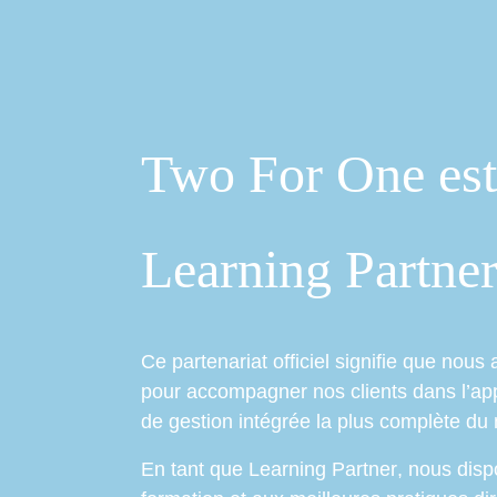
Se rendre au contenu
Accueil
Gesti
Two For One est 
Learning Partne
Ce partenariat officiel signifie que nous
pour accompagner nos clients dans l’app
de gestion intégrée la plus complète du
En tant que
Learning Partner
, nous disp