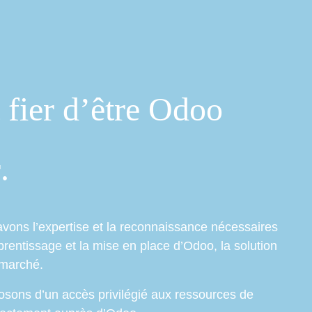
on d’entreprise
ICT + Digitalisation
Odoo CRM
Création de
fier d’être
Odoo
r
.
 avons l’expertise et la reconnaissance nécessaires
rentissage et la mise en place d’
Odoo
, la solution
 marché.
osons d’un accès privilégié aux ressources de